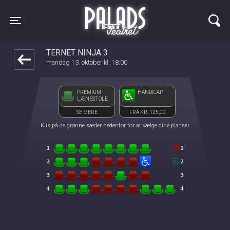
Palads Teatret
front05-temp 030741
Toggle navigation
TERNET NINJA 3
mandag 13. oktober kl. 18:00
PREMIUM
HANDICAP
LÆNESTOLE
SE MERE
FRA KR. 125,00
Klik på de grønne sæder nedenfor for at vælge dine pladser