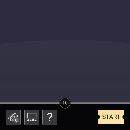
10
START
0