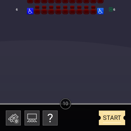
10
START
0