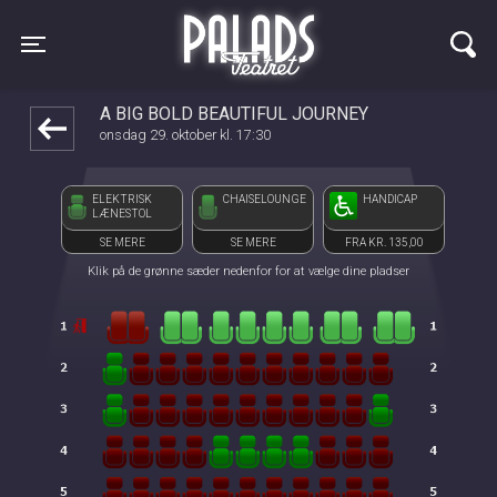
Palads Teatret
1step-front02 112450
Toggle navigation
A BIG BOLD BEAUTIFUL JOURNEY
onsdag 29. oktober kl. 17:30
ELEKTRISK
CHAISELOUNGE
HANDICAP
LÆNESTOL
SE MERE
SE MERE
FRA KR. 135,00
Klik på de grønne sæder nedenfor for at vælge dine pladser