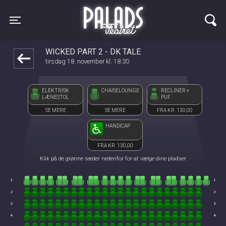
Palads Teatret
front05-temp 062121
Toggle navigation
WICKED PART 2 - DK TALE
tirsdag 18. november kl. 18:30
ELEKTRISK
CHAISELOUNGE
RECLINER +
LÆNESTOL
PUF
SE MERE
SE MERE
FRA KR. 130,00
HANDICAP
FRA KR. 130,00
Klik på de grønne sæder nedenfor for at vælge dine pladser