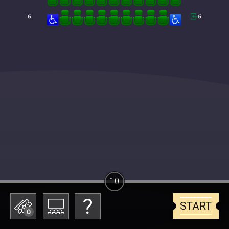
10
START
0