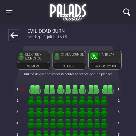
Palads Teatret
front03-cc 095147
Toggle navigation
EVIL DEAD BURN
søndag 12. juli kl. 16:15
ELEKTRISK
CHAISELOUNGE
HANDICAP
LÆNESTOL
SE MERE
SE MERE
FRA KR. 125,00
Klik på de grønne sæder nedenfor for at vælge dine pladser