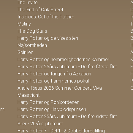
The Invite
A
The End of Oak Street
L
Insidious: Out of the Further
I
Mutiny
T
The Dog Stars
Harry Potter og de vises sten
B
Nøjsomheden
Spirillen
A
Harry Potter og hemmelighedernes kammer
K
Harry Potter 25års Jubilæum - De fire første film
F
Harry Potter og fangen fra Azkaban
Harry Potter og flammernes pokal
P
Andre Rieus 2026 Summer Concert: Viva
G
Maastricht!
Harry Potter og Fønixordenen
ilm
Harry Potter og Halvblodsprinsen
Harry Potter 25års Jubilæum - De fire sidste film
Biler - 20-års jubilæum
Harry Potter 7 - Del 1+2 Dobbeltforestilling