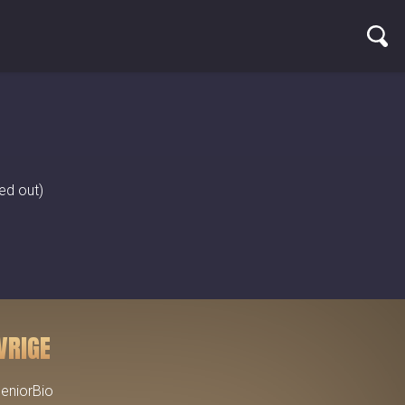
ed out)
VRIGE
eniorBio