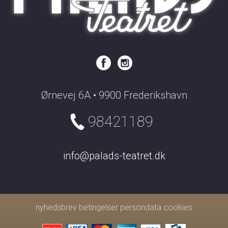
Ørnevej 6A • 9900 Frederikshavn
98421189
info@palads-teatret.dk
nyhedsbrev
betingelser
persondata
cookies