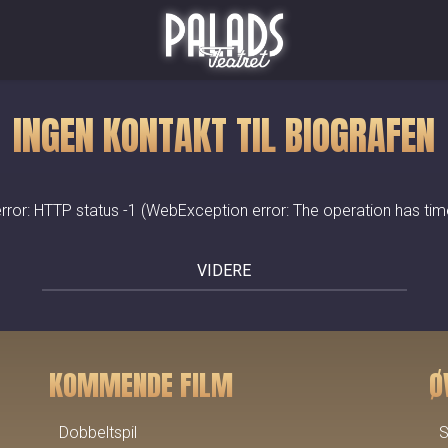
Palads Teatret
INGEN KONTAKT TIL BIOGRAFEN
rror: HTTP status -1 (WebException error: The operation has tim
VIDERE
KOMMENDE FILM
Ø
Dobbeltspil
S