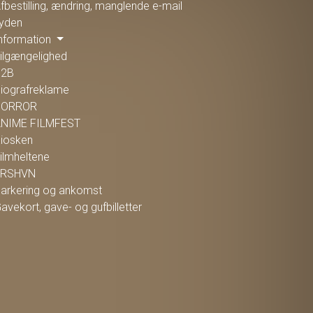
fbestilling, ændring, manglende e-mail
yden
nformation
ilgængelighed
B2B
iografreklame
HORROR
NIME FILMFEST
iosken
ilmheltene
FRSHVN
arkering og ankomst
avekort, gave- og gufbilletter