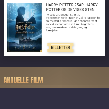
HARRY POTTER 25ÅR: HARRY
POTTER OG DE VISES STEN
Torsdag 27. august kl. 18:30
Velkommen til fejringen af 25års jubilæet for
en mesterlig filmserie - grib chancen for at
nyde disse fantastiske film i biografens
magiske mørke en sidste gang - god
fornøjelse!
BILLETTER
AKTUELLE FILM
Toy Story 5 - Dk tale
Minions & Monsters - Dk tale
Paw Patrol: Dino Filmen