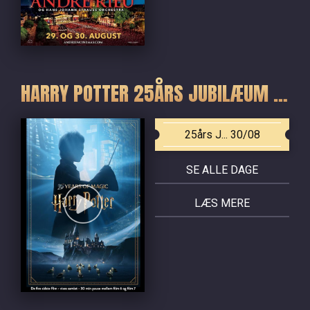
HARRY POTTER 25ÅRS JUBILÆUM - DE FIRE SIDSTE FILM
25års J... 30/08
SE ALLE DAGE
LÆS MERE