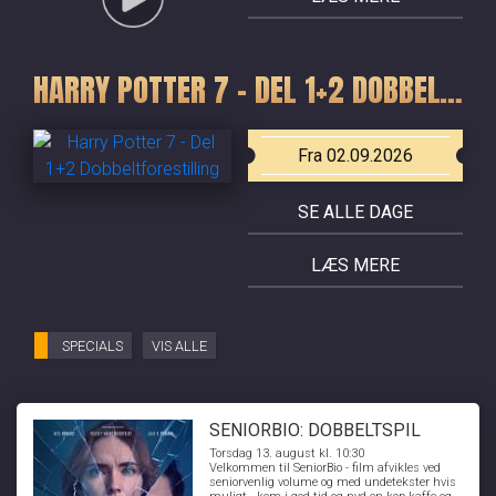
HARRY POTTER 7 - DEL 1+2 DOBBELTFORESTILLING
Fra 02.09.2026
SE ALLE DAGE
LÆS MERE
SPECIALS
VIS ALLE
SENIORBIO: DOBBELTSPIL
Torsdag 13. august kl. 10:30
Velkommen til SeniorBio - film afvikles ved
seniorvenlig volume og med undetekster hvis