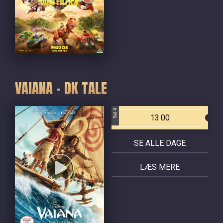
VAIANA - DK TALE
Sal 4
13:00
SE ALLE DAGE
LÆS MERE