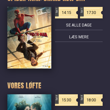
Sal 1
Sal 1
14:15
17:30
SE ALLE DAGE
LÆS MERE
VORES LØFTE
Sal 4
Sal 4
15:30
18:00