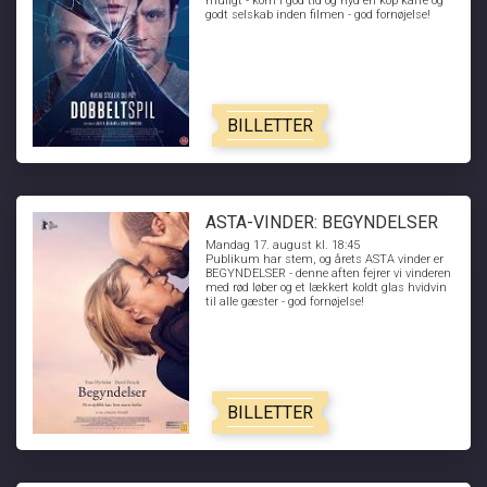
muligt - kom i god tid og nyd en kop kaffe og
godt selskab inden filmen - god fornøjelse!
BILLETTER
ASTA-VINDER: BEGYNDELSER
Mandag 17. august kl. 18:45
Publikum har stem, og årets ASTA vinder er
BEGYNDELSER - denne aften fejrer vi vinderen
med rød løber og et lækkert koldt glas hvidvin
til alle gæster - god fornøjelse!
BILLETTER