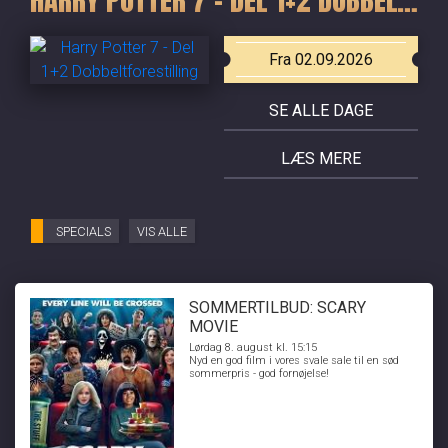
Fra 02.09.2026
SE ALLE DAGE
LÆS MERE
SPECIALS
VIS ALLE
SOMMERTILBUD: SCARY
MOVIE
Lørdag 8. august kl. 15:15
Nyd en god film i vores svale sale til en sød
sommerpris - god fornøjelse!