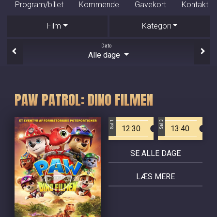
Program/billet
Kommende
Gavekort
Kontakt
Film
Kategori
Dato
Alle dage
PAW PATROL: DINO FILMEN
Sal 1
Sal 3
12:30
13:40
SE ALLE DAGE
LÆS MERE