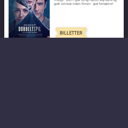
muligt - kom i god tid og nyd en kop kaffe og
godt selskab inden filmen - god fornøjelse!
BILLETTER
AKTUELLE FILM
Paw Patrol: Dino Filmen
Spider-Man: Brand New Day
Minions & Monsters - Dk tale
Scary Movie
The Odyssey
Toy Story 5 - Dk tale
Michael