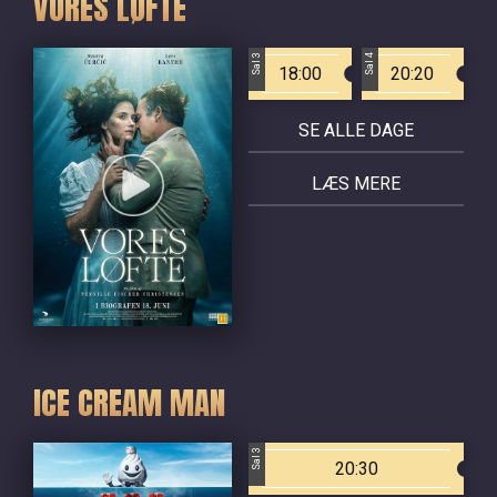
VORES LØFTE
Sal 3
Sal 4
18:00
20:20
SE ALLE DAGE
LÆS MERE
ICE CREAM MAN
Sal 3
20:30