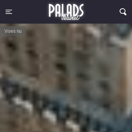
Palads Teatret
Toggle navigation
Vises nu