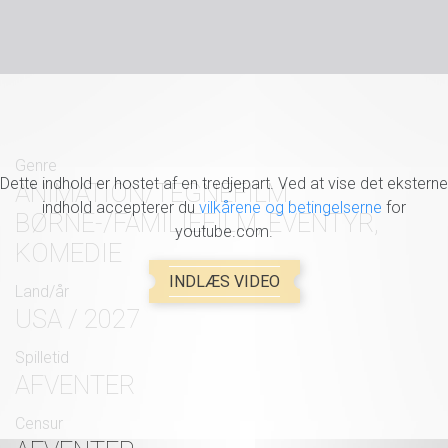
Genre
Dette indhold er hostet af en tredjepart. Ved at vise det eksterne
ANIMATION/TEGNEFILM,
indhold accepterer du
vilkårene og betingelserne
for
BØRNE-/FAMILIEFILM, EVENTYR,
youtube.com.
KOMEDIE
INDLÆS VIDEO
Land/år
USA / 2027
Spilletid
AFVENTER
Censur