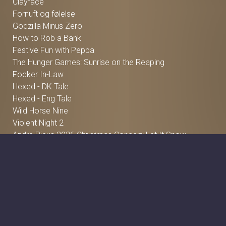
Clayface
Fornuft og følelse
Godzilla Minus Zero
How to Rob a Bank
Festive Fun with Peppa
The Hunger Games: Sunrise on the Reaping
Focker In-Law
Hexed - DK Tale
Hexed - Eng Tale
Wild Horse Nine
Violent Night 2
Andre Rieus 2026 Christmas Concert: Let It Snow
Dune: Del 3
Avengers: Doomsday
Katten med Hatten - Dk tale
Katten med Hatten - Eng tale
Jumanji: Open World
The Angry Birds Movie 3
Ringenes Herre trilogien: Extended versioner