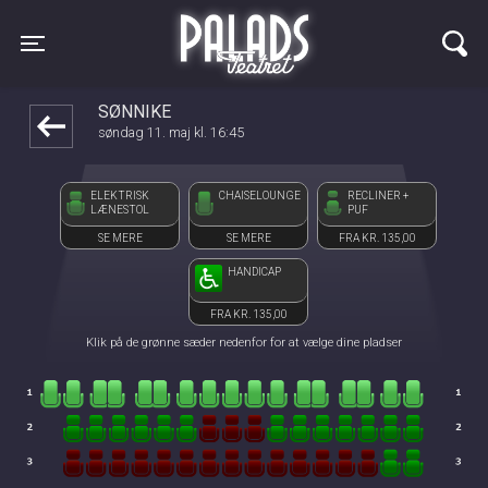
Palads Teatret
front05-temp 071733
Toggle navigation
SØNNIKE
søndag 11. maj kl. 16:45
ELEKTRISK
CHAISELOUNGE
RECLINER +
LÆNESTOL
PUF
SE MERE
SE MERE
FRA KR. 135,00
HANDICAP
FRA KR. 135,00
Klik på de grønne sæder nedenfor for at vælge dine pladser