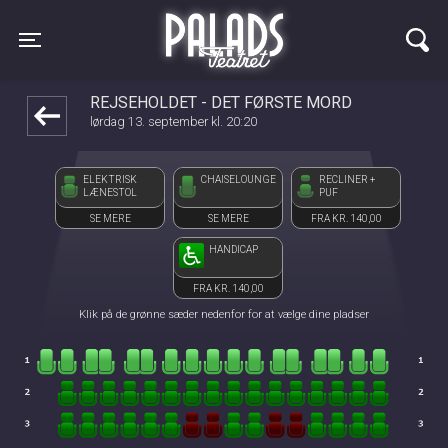
Palads Teatret
front03-cc 123425
Toggle navigation
REJSEHOLDET - DET FØRSTE MORD
lørdag 13. september kl. 20:20
ELEKTRISK
CHAISELOUNGE
RECLINER +
LÆNESTOL
PUF
SE MERE
SE MERE
FRA KR. 140,00
HANDICAP
FRA KR. 140,00
Klik på de grønne sæder nedenfor for at vælge dine pladser