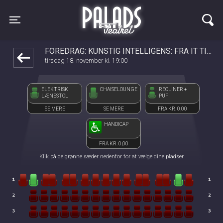
Palads Teatret
1step-front02 014115
Toggle navigation
FOREDRAG: KUNSTIG INTELLIGENS: FRA IT TIL SAMFUND
tirsdag 18. november kl. 19:00
ELEKTRISK
CHAISELOUNGE
RECLINER +
LÆNESTOL
PUF
SE MERE
SE MERE
FRA KR. 0,00
HANDICAP
FRA KR. 0,00
Klik på de grønne sæder nedenfor for at vælge dine pladser