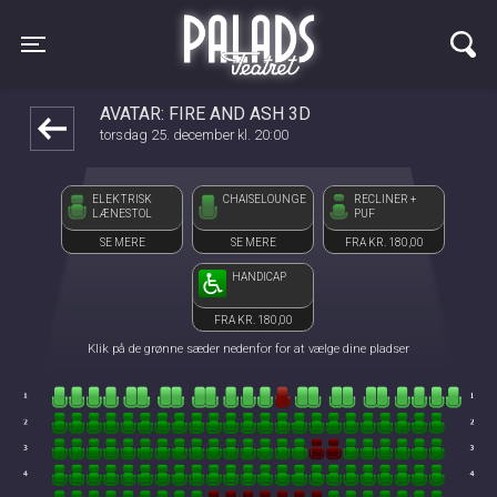
Palads Teatret
front03-cc 024837
Toggle navigation
AVATAR: FIRE AND ASH 3D
torsdag 25. december kl. 20:00
ELEKTRISK
CHAISELOUNGE
RECLINER +
LÆNESTOL
PUF
SE MERE
SE MERE
FRA KR. 180,00
HANDICAP
FRA KR. 180,00
Klik på de grønne sæder nedenfor for at vælge dine pladser