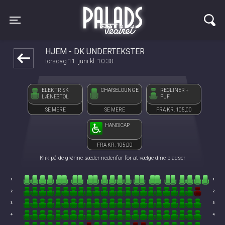
Palads Teatret
front03-cc 125511
Toggle navigation
HJEM - DK UNDERTEKSTER
torsdag 11. juni kl. 10:30
ELEKTRISK
CHAISELOUNGE
RECLINER +
LÆNESTOL
PUF
SE MERE
SE MERE
FRA KR. 105,00
HANDICAP
FRA KR. 105,00
Klik på de grønne sæder nedenfor for at vælge dine pladser