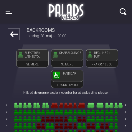
Palads Teatret
1step-front02 034715
Toggle navigation
BACKROOMS
torsdag 28. maj kl. 20:00
ELEKTRISK
CHAISELOUNGE
RECLINER +
LÆNESTOL
PUF
SE MERE
SE MERE
FRA KR. 125,00
HANDICAP
FRA KR. 125,00
Klik på de grønne sæder nedenfor for at vælge dine pladser