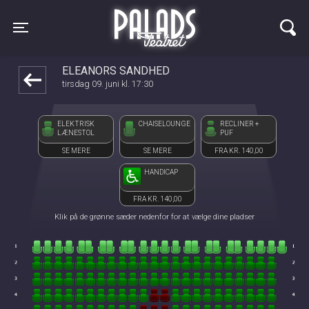
Palads Teatret
1step-front02 030811
Toggle navigation
ELEANORS SANDHED
tirsdag 09. juni kl. 17:30
ELEKTRISK
CHAISELOUNGE
RECLINER +
LÆNESTOL
PUF
SE MERE
SE MERE
FRA KR. 140,00
HANDICAP
FRA KR. 140,00
Klik på de grønne sæder nedenfor for at vælge dine pladser