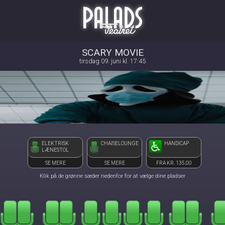
Palads Teatret
front03-cc 100726
SCARY MOVIE
tirsdag 09. juni kl. 17:45
ELEKTRISK
CHAISELOUNGE
HANDICAP
LÆNESTOL
SE MERE
SE MERE
FRA KR. 135,00
Klik på de grønne sæder nedenfor for at vælge dine pladser