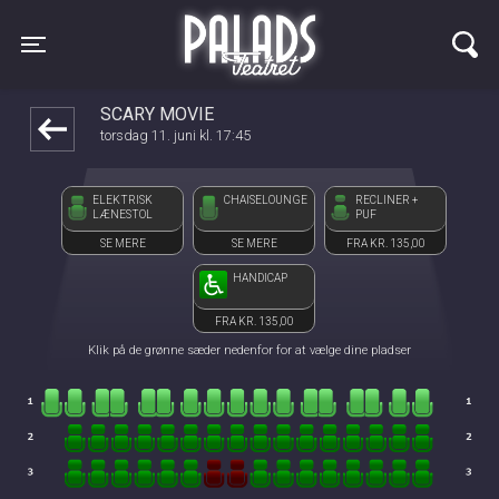
Palads Teatret
1step-front02 083529
Toggle navigation
SCARY MOVIE
torsdag 11. juni kl. 17:45
ELEKTRISK
CHAISELOUNGE
RECLINER +
LÆNESTOL
PUF
SE MERE
SE MERE
FRA KR. 135,00
HANDICAP
FRA KR. 135,00
Klik på de grønne sæder nedenfor for at vælge dine pladser