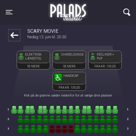
Palads Teatret
1step-front02 111224
Toggle navigation
SCARY MOVIE
fredag 12. juni kl. 20:30
ELEKTRISK
CHAISELOUNGE
RECLINER +
LÆNESTOL
PUF
SE MERE
SE MERE
FRA KR. 135,00
HANDICAP
FRA KR. 135,00
Klik på de grønne sæder nedenfor for at vælge dine pladser