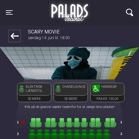
Palads Teatret
1step-front02 095614
Toggle navigation
SCARY MOVIE
søndag 14. juni kl. 18:30
ELEKTRISK
CHAISELOUNGE
HANDICAP
LÆNESTOL
SE MERE
SE MERE
FRA KR. 135,00
Klik på de grønne sæder nedenfor for at vælge dine pladser