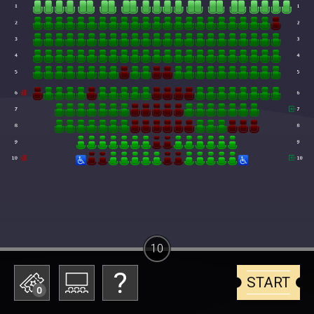
10
START
0