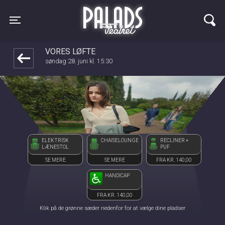
Palads Teatret
1step-front02 044410
Toggle navigation
VORES LØFTE
søndag 28. juni kl. 15:30
ELEKTRISK
CHAISELOUNGE
RECLINER +
LÆNESTOL
PUF
SE MERE
SE MERE
FRA KR. 140,00
HANDICAP
FRA KR. 140,00
Klik på de grønne sæder nedenfor for at vælge dine pladser