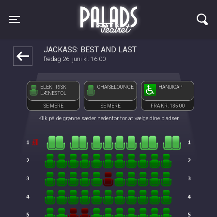
Palads Teatret
front05-temp 044238
Toggle navigation
JACKASS: BEST AND LAST
fredag 26. juni kl. 16:00
ELEKTRISK
CHAISELOUNGE
HANDICAP
LÆNESTOL
SE MERE
SE MERE
FRA KR. 135,00
Klik på de grønne sæder nedenfor for at vælge dine pladser