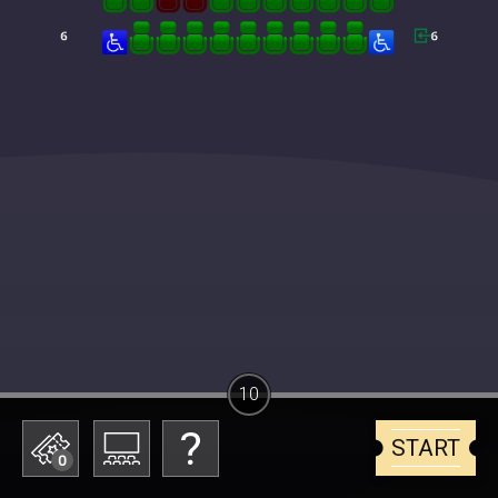
10
START
0