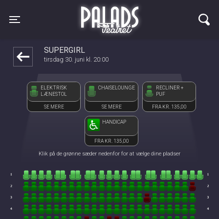
Palads Teatret
front05-temp 072555
Toggle navigation
SUPERGIRL
tirsdag 30. juni kl. 20:00
ELEKTRISK
CHAISELOUNGE
RECLINER +
LÆNESTOL
PUF
SE MERE
SE MERE
FRA KR. 135,00
HANDICAP
FRA KR. 135,00
Klik på de grønne sæder nedenfor for at vælge dine pladser