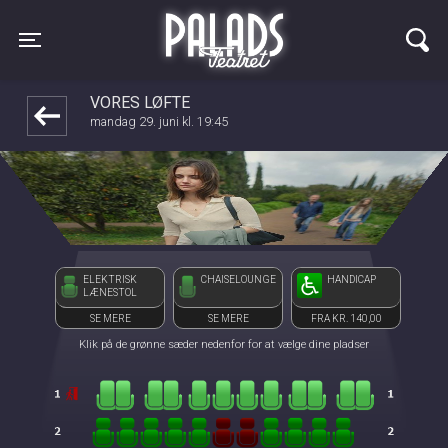
Palads Teatret
front03-cc 114650
Toggle navigation
VORES LØFTE
mandag 29. juni kl. 19:45
ELEKTRISK
CHAISELOUNGE
HANDICAP
LÆNESTOL
SE MERE
SE MERE
FRA KR. 140,00
Klik på de grønne sæder nedenfor for at vælge dine pladser