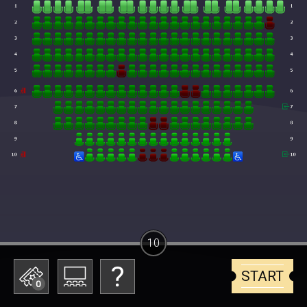
10
START
0