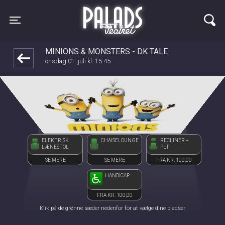
Palads Teatret
1step-front02 070743
Toggle navigation
MINIONS & MONSTERS - DK TALE
onsdag 01. juli kl. 15:45
ELEKTRISK
CHAISELOUNGE
RECLINER +
LÆNESTOL
PUF
SE MERE
SE MERE
FRA KR. 100,00
HANDICAP
FRA KR. 100,00
Klik på de grønne sæder nedenfor for at vælge dine pladser