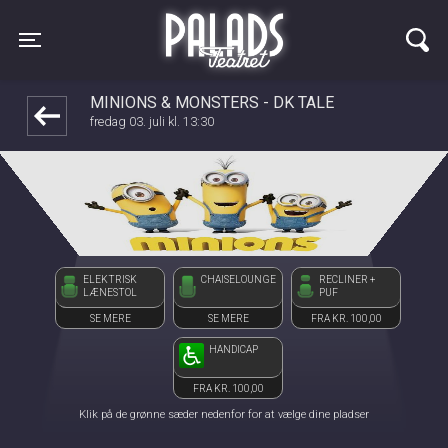
Palads Teatret
front05-temp 091327
Toggle navigation
MINIONS & MONSTERS - DK TALE
fredag 03. juli kl. 13:30
ELEKTRISK
CHAISELOUNGE
RECLINER +
LÆNESTOL
PUF
SE MERE
SE MERE
FRA KR. 100,00
HANDICAP
FRA KR. 100,00
Klik på de grønne sæder nedenfor for at vælge dine pladser