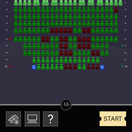
10
START
0