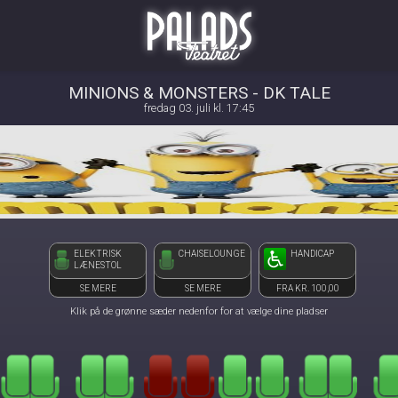
Palads Teatret
1step-front02 105120
MINIONS & MONSTERS - DK TALE
fredag 03. juli kl. 17:45
ELEKTRISK
CHAISELOUNGE
HANDICAP
LÆNESTOL
SE MERE
SE MERE
FRA KR. 100,00
Klik på de grønne sæder nedenfor for at vælge dine pladser