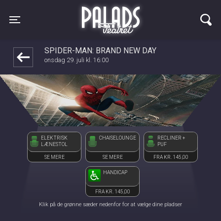
Palads Teatret
1step-front02 061233
Toggle navigation
SPIDER-MAN: BRAND NEW DAY
onsdag 29. juli kl. 16:00
ELEKTRISK
CHAISELOUNGE
RECLINER +
LÆNESTOL
PUF
SE MERE
SE MERE
FRA KR. 145,00
HANDICAP
FRA KR. 145,00
Klik på de grønne sæder nedenfor for at vælge dine pladser