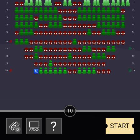
10
START
0