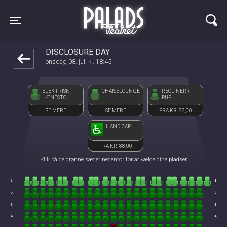
Palads Teatret
1step-front02 015001
Toggle navigation
DISCLOSURE DAY
onsdag 08. juli kl. 18:45
ELEKTRISK
CHAISELOUNGE
RECLINER +
LÆNESTOL
PUF
SE MERE
SE MERE
FRA KR. 88,00
HANDICAP
FRA KR. 88,00
Klik på de grønne sæder nedenfor for at vælge dine pladser