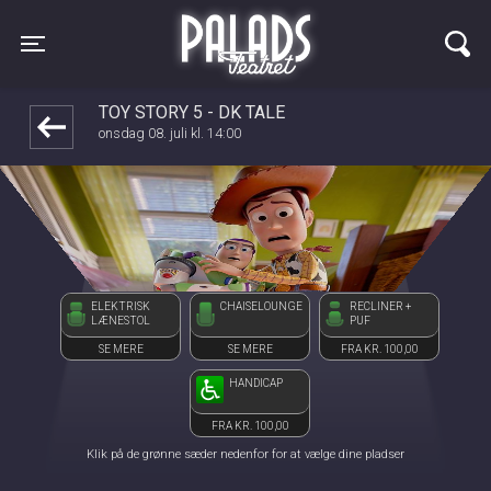
Palads Teatret
front03-cc 052013
Toggle navigation
TOY STORY 5 - DK TALE
onsdag 08. juli kl. 14:00
ELEKTRISK
CHAISELOUNGE
RECLINER +
LÆNESTOL
PUF
SE MERE
SE MERE
FRA KR. 100,00
HANDICAP
FRA KR. 100,00
Klik på de grønne sæder nedenfor for at vælge dine pladser