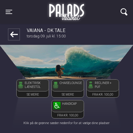
Palads Teatret
front05-temp 062924
Toggle navigation
VAIANA - DK TALE
torsdag 09. juli kl. 15:00
ELEKTRISK
CHAISELOUNGE
RECLINER +
LÆNESTOL
PUF
SE MERE
SE MERE
FRA KR. 100,00
HANDICAP
FRA KR. 100,00
Klik på de grønne sæder nedenfor for at vælge dine pladser