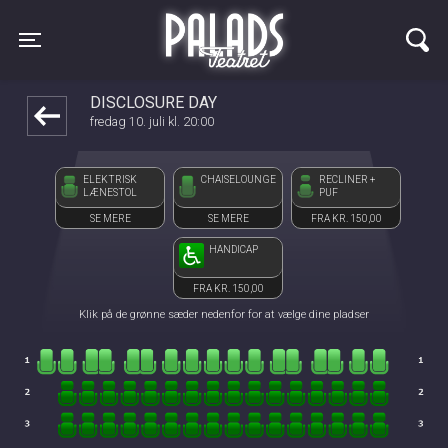
Palads Teatret
1step-front02 022615
Toggle navigation
DISCLOSURE DAY
fredag 10. juli kl. 20:00
ELEKTRISK
CHAISELOUNGE
RECLINER +
LÆNESTOL
PUF
SE MERE
SE MERE
FRA KR. 150,00
HANDICAP
FRA KR. 150,00
Klik på de grønne sæder nedenfor for at vælge dine pladser