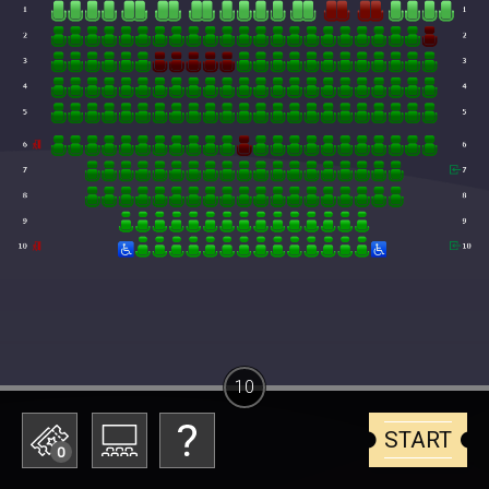
10
START
0