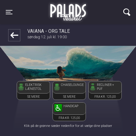
Palads Teatret
front03-cc 050502
Toggle navigation
VAIANA - ORG TALE
søndag 12. juli kl. 19:00
ELEKTRISK
CHAISELOUNGE
RECLINER +
LÆNESTOL
PUF
SE MERE
SE MERE
FRA KR. 125,00
HANDICAP
FRA KR. 125,00
Klik på de grønne sæder nedenfor for at vælge dine pladser