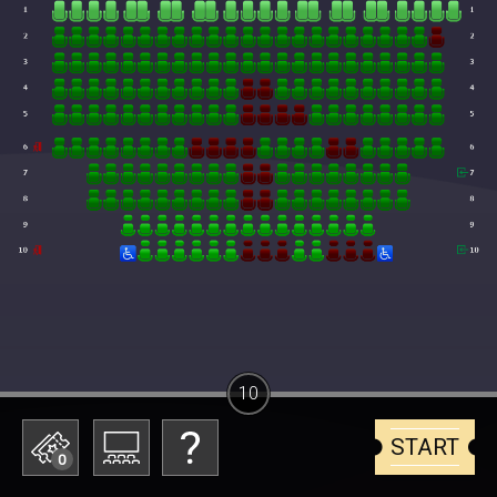
10
START
0