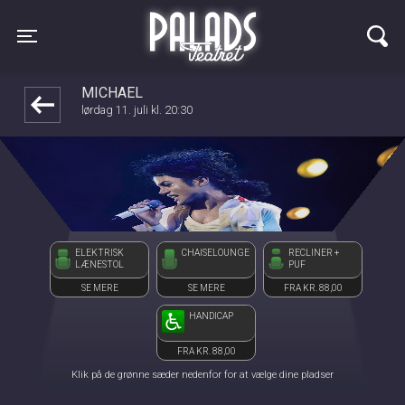
Palads Teatret
1step-front02 054539
Toggle navigation
MICHAEL
lørdag 11. juli kl. 20:30
ELEKTRISK
CHAISELOUNGE
RECLINER +
LÆNESTOL
PUF
SE MERE
SE MERE
FRA KR. 88,00
HANDICAP
FRA KR. 88,00
Klik på de grønne sæder nedenfor for at vælge dine pladser