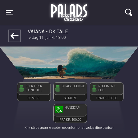
Palads Teatret
front05-temp 053510
Toggle navigation
VAIANA - DK TALE
lørdag 11. juli kl. 13:00
ELEKTRISK
CHAISELOUNGE
RECLINER +
LÆNESTOL
PUF
SE MERE
SE MERE
FRA KR. 100,00
HANDICAP
FRA KR. 100,00
Klik på de grønne sæder nedenfor for at vælge dine pladser