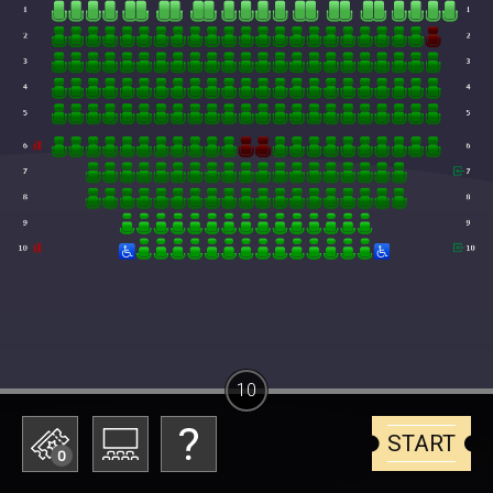
10
START
0