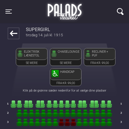
Palads Teatret
front03-cc 112217
Toggle navigation
SUPERGIRL
tirsdag 14. juli kl. 19:15
ELEKTRISK
CHAISELOUNGE
RECLINER +
LÆNESTOL
PUF
SE MERE
SE MERE
FRA KR. 99,00
HANDICAP
FRA KR. 99,00
Klik på de grønne sæder nedenfor for at vælge dine pladser