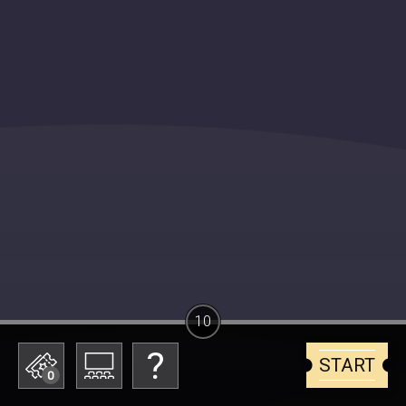
10
START
0