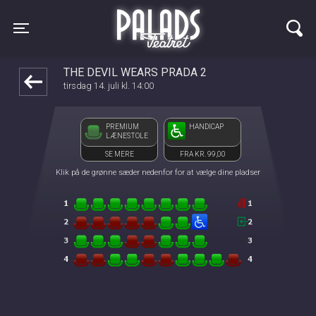
Palads Teatret
front03-cc 051929
Toggle navigation
THE DEVIL WEARS PRADA 2
tirsdag 14. juli kl. 14:00
PREMIUM
HANDICAP
LÆNESTOLE
SE MERE
FRA KR. 99,00
Klik på de grønne sæder nedenfor for at vælge dine pladser