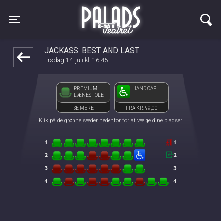
Palads Teatret
front05-temp 041910
Toggle navigation
JACKASS: BEST AND LAST
tirsdag 14. juli kl. 16:45
PREMIUM
HANDICAP
LÆNESTOLE
SE MERE
FRA KR. 99,00
Klik på de grønne sæder nedenfor for at vælge dine pladser