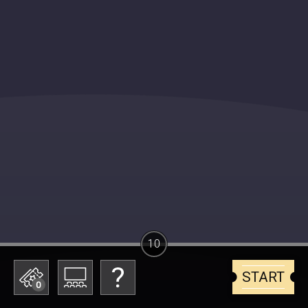
10
START
0