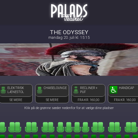
Palads Teatret
front05-temp 082939
THE ODYSSEY
mandag 20. juli kl. 15:15
ELEKTRISK
CHAISELOUNGE
RECLINER +
HANDICAP
LÆNESTOL
PUF
SE MERE
SE MERE
FRA KR. 160,00
FRA KR. 160,00
Klik på de grønne sæder nedenfor for at vælge dine pladser