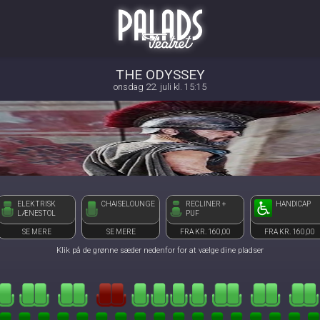
Palads Teatret
front05-temp 083552
THE ODYSSEY
onsdag 22. juli kl. 15:15
ELEKTRISK
CHAISELOUNGE
RECLINER +
HANDICAP
LÆNESTOL
PUF
SE MERE
SE MERE
FRA KR. 160,00
FRA KR. 160,00
Klik på de grønne sæder nedenfor for at vælge dine pladser