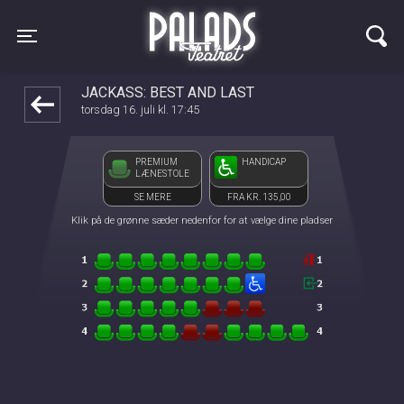
Palads Teatret
1step-front02 112714
Toggle navigation
JACKASS: BEST AND LAST
torsdag 16. juli kl. 17:45
PREMIUM
HANDICAP
LÆNESTOLE
SE MERE
FRA KR. 135,00
Klik på de grønne sæder nedenfor for at vælge dine pladser