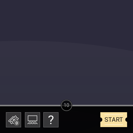
10
START
0