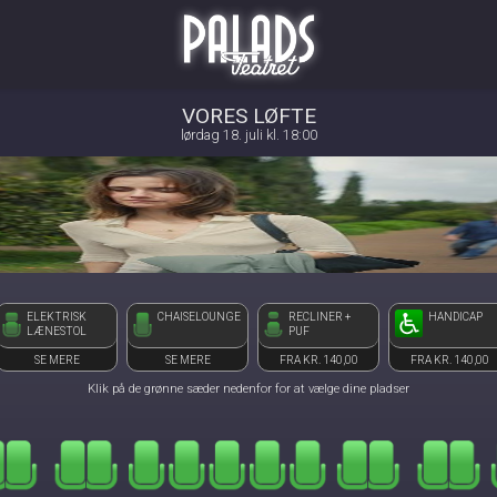
Palads Teatret
front03-cc 114501
VORES LØFTE
lørdag 18. juli kl. 18:00
ELEKTRISK
CHAISELOUNGE
RECLINER +
HANDICAP
LÆNESTOL
PUF
SE MERE
SE MERE
FRA KR. 140,00
FRA KR. 140,00
Klik på de grønne sæder nedenfor for at vælge dine pladser