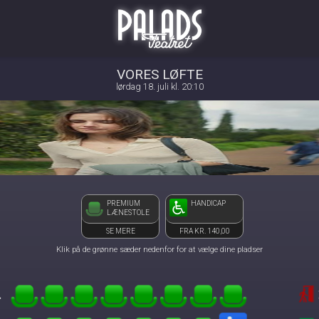
Palads Teatret
1step-front02 115341
VORES LØFTE
lørdag 18. juli kl. 20:10
PREMIUM
HANDICAP
LÆNESTOLE
SE MERE
FRA KR. 140,00
Klik på de grønne sæder nedenfor for at vælge dine pladser