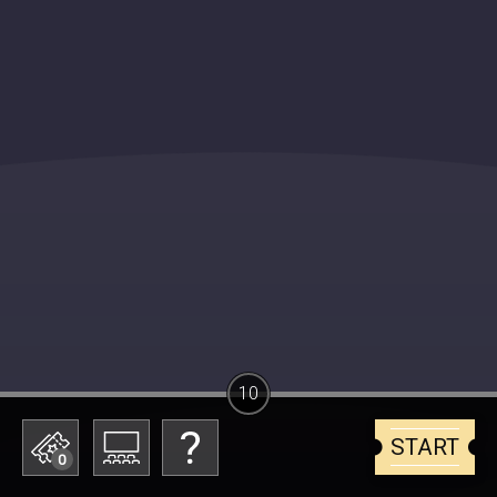
10
START
0