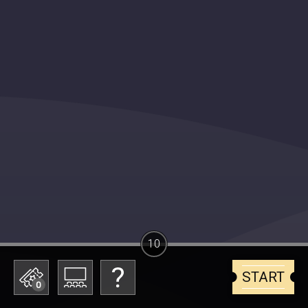
10
START
0