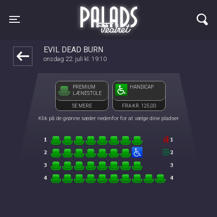
Palads Teatret
front03-cc 100955
Toggle navigation
EVIL DEAD BURN
onsdag 22. juli kl. 19:10
PREMIUM
HANDICAP
LÆNESTOLE
SE MERE
FRA KR. 125,00
Klik på de grønne sæder nedenfor for at vælge dine pladser