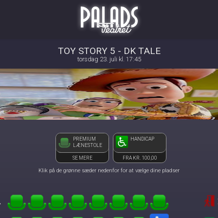
Palads Teatret
front05-temp 083608
TOY STORY 5 - DK TALE
torsdag 23. juli kl. 17:45
PREMIUM
HANDICAP
LÆNESTOLE
SE MERE
FRA KR. 100,00
Klik på de grønne sæder nedenfor for at vælge dine pladser