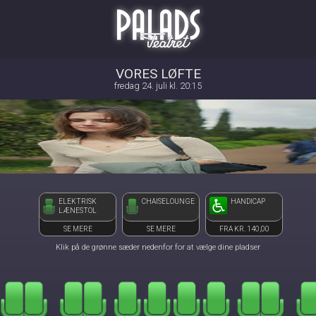
Palads Teatret
front03-cc 101705
VORES LØFTE
fredag 24. juli kl. 20:15
ELEKTRISK
CHAISELOUNGE
HANDICAP
LÆNESTOL
SE MERE
SE MERE
FRA KR. 140,00
Klik på de grønne sæder nedenfor for at vælge dine pladser