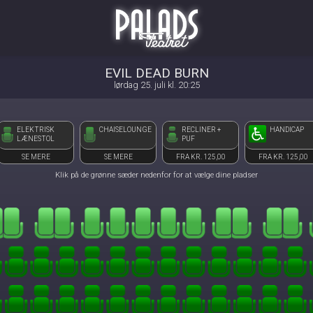
Palads Teatret
front05-temp 082629
EVIL DEAD BURN
lørdag 25. juli kl. 20:25
ELEKTRISK
CHAISELOUNGE
RECLINER +
HANDICAP
LÆNESTOL
PUF
SE MERE
SE MERE
FRA KR. 125,00
FRA KR. 125,00
Klik på de grønne sæder nedenfor for at vælge dine pladser