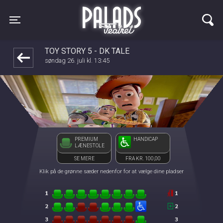
Palads Teatret
front05-temp 044621
Toggle navigation
TOY STORY 5 - DK TALE
søndag 26. juli kl. 13:45
PREMIUM
HANDICAP
LÆNESTOLE
SE MERE
FRA KR. 100,00
Klik på de grønne sæder nedenfor for at vælge dine pladser