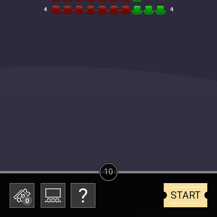
10
START
0