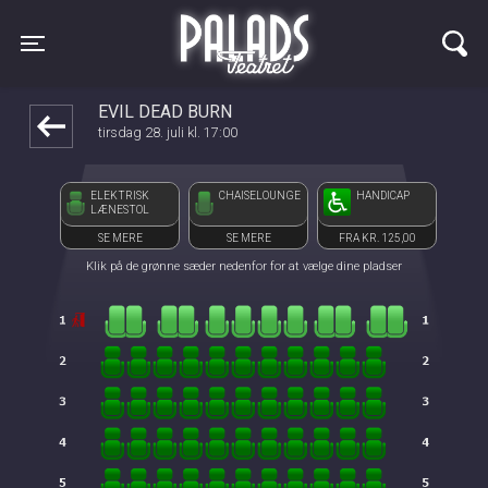
Palads Teatret
1step-front02 083103
Toggle navigation
EVIL DEAD BURN
tirsdag 28. juli kl. 17:00
ELEKTRISK
CHAISELOUNGE
HANDICAP
LÆNESTOL
SE MERE
SE MERE
FRA KR. 125,00
Klik på de grønne sæder nedenfor for at vælge dine pladser