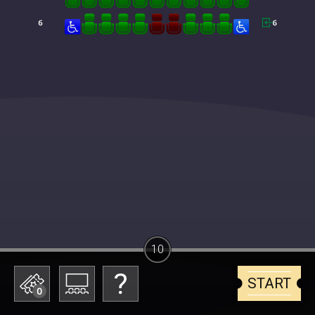
10
START
0