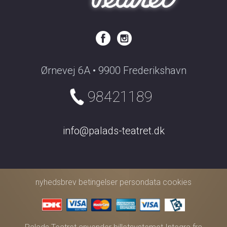
Ørnevej 6A • 9900 Frederikshavn
98421189
info@palads-teatret.dk
nyhedsbrev
betingelser
persondata
cookies